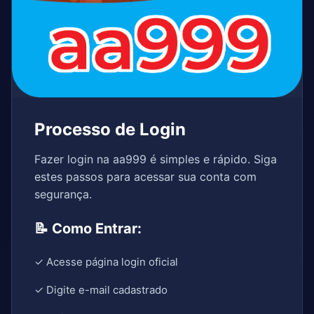
Processo de Login
Fazer login na aa999 é simples e rápido. Siga
estes passos para acessar sua conta com
segurança.
📝 Como Entrar:
✓ Acesse página login oficial
✓ Digite e-mail cadastrado