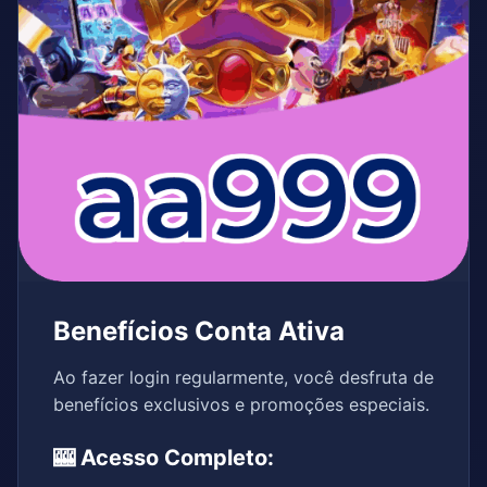
Benefícios Conta Ativa
Ao fazer login regularmente, você desfruta de
benefícios exclusivos e promoções especiais.
🎰 Acesso Completo: