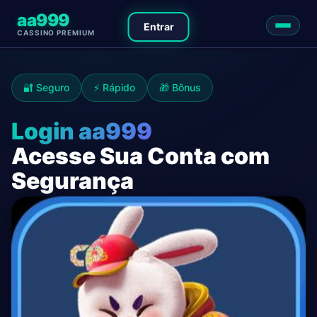
aa999
Entrar
CASSINO PREMIUM
🔐 Seguro
⚡ Rápido
🎁 Bônus
Login aa999
Acesse Sua Conta com
Segurança