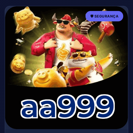
🛡️ SEGURANÇA