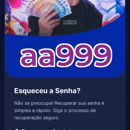
Esqueceu a Senha?
Não se preocupe! Recuperar sua senha é
simples e rápido. Siga o processo de
recuperação seguro.