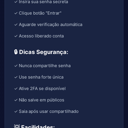
✓ Insira sua senha secreta
✓ Clique botão "Entrar"
✓ Aguarde verificação automática
✓ Acesso liberado conta
🔒 Dicas Segurança:
✓ Nunca compartilhe senha
✓ Use senha forte única
✓ Ative 2FA se disponível
✓ Não salve em públicos
✓ Saia após usar compartilhado
💡 Facilidades: