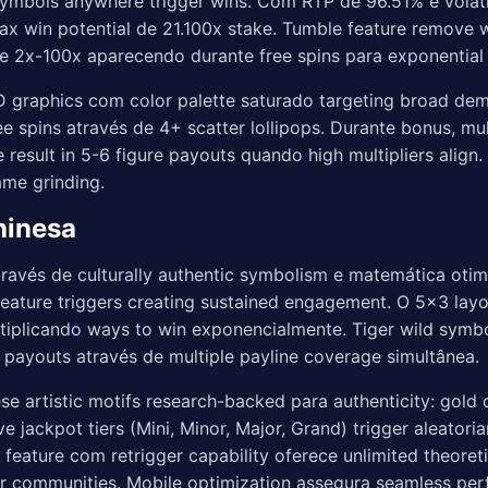
mbols anywhere trigger wins. Com RTP de 96.51% e volatil
ax win potential de 21.100x stake. Tumble feature remove
de 2x-100x aparecendo durante free spins para exponential 
graphics com color palette saturado targeting broad dem
ee spins através de 4+ scatter lollipops. Durante bonus, m
result in 5-6 figure payouts quando high multipliers align.
ame grinding.
hinesa
ravés de culturally authentic symbolism e matemática otim
 feature triggers creating sustained engagement. O 5×3 la
ltiplicando ways to win exponencialmente. Tiger wild symb
 payouts através de multiple payline coverage simultânea.
se artistic motifs research-backed para authenticity: gold 
ve jackpot tiers (Mini, Minor, Major, Grand) trigger aleato
feature com retrigger capability oferece unlimited theoreti
 communities. Mobile optimization assegura seamless pe