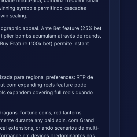
idade média-alta, combina frequent small
 winning symbols permitindo cascades
win scaling.
ographic appeal. Ante Bet feature (25% bet
ultiplier bombs acumulam através de rounds,
 Buy Feature (100x bet) permite instant
izada para regional preferences: RTP de
yout com expanding reels feature pode
ols expandem covering full reels quando
dragons, fortune coins, red lanterns
riamente durante any paid spin, com Grand
cal extensions, criando scenarios de multi-
rformance em devices predominantes nos