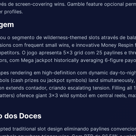
és de screen-covering wins. Gamble feature opcional permi
r profiles.
agem
onou o segmento de wilderness-themed slots através de ba
sions com frequent small wins, e innovative Money Respin 
etitors. O jogo apresenta 5×3 grid com 25 paylines e thre
ors, com Mega jackpot historically averaging 6-figure payo
pes rendering em high-definition com dynamic day-to-nig
ls (cash prizes ou jackpot symbols) land simultaneously, l
n extends contador, criando escalating tension. Filling all
tters) oferece giant 3×3 wild symbol em central reels, ma
o dos Doces
pted traditional slot design eliminando paylines convencio