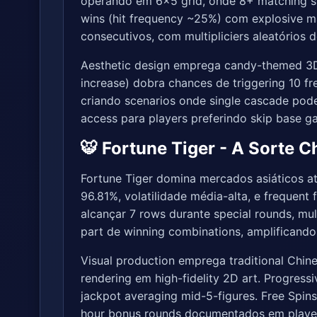
operando em 6×5 grid, onde 8+ matching sy
wins (hit frequency ~25%) com explosive m
consecutivos, com multipliciers aleatórios 
Aesthetic design emprega candy-themed 3D 
increase) dobra chances de triggering 10 fr
criando scenarios onde single cascade pode 
access para players preferindo skip base g
🐯 Fortune Tiger - A Sorte C
Fortune Tiger domina mercados asiáticos at
96.81%, volatilidade média-alta, e frequent
alcançar 7 rows durante special rounds, mu
part de winning combinations, amplificando
Visual production emprega traditional Chine
rendering em high-fidelity 2D art. Progressi
jackpot averaging mid-5-figures. Free Spins 
hour bonus rounds documentados em player