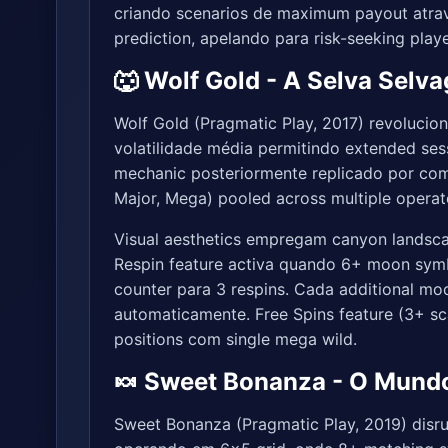
criando scenarios de maximum payout atrav
prediction, apelando para risk-seeking playe
🐺 Wolf Gold - A Selva Selv
Wolf Gold (Pragmatic Play, 2017) revoluci
volatilidade média permitindo extended ses
mechanic posteriormente replicado por comp
Major, Mega) pooled across multiple operat
Visual aesthetics empregam canyon landsca
Respin feature activa quando 6+ moon symbo
counter para 3 respins. Cada additional moo
automaticamente. Free Spins feature (3+ sca
positions com single mega wild.
🍬 Sweet Bonanza - O Mund
Sweet Bonanza (Pragmatic Play, 2019) disru