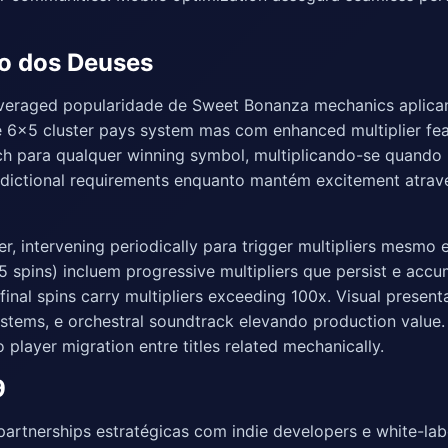
no dos Deuses
leveraged popularidade de Sweet Bonanza mechanics apli
e 6×5 cluster pays system mas com enhanced multiplier fea
ch para qualquer winning symbol, multiplicando-se quand
dictional requirements enquanto mantém excitement atravé
, intervening periodically para trigger multipliers mesmo
5 spins) incluem progressive multipliers que persist e acc
inal spins carry multipliers exceeding 100x. Visual presen
 systems, e orchestral soundtrack elevando production valu
player migration entre titles related mechanically.
9
partnerships estratégicas com indie developers e white-labe