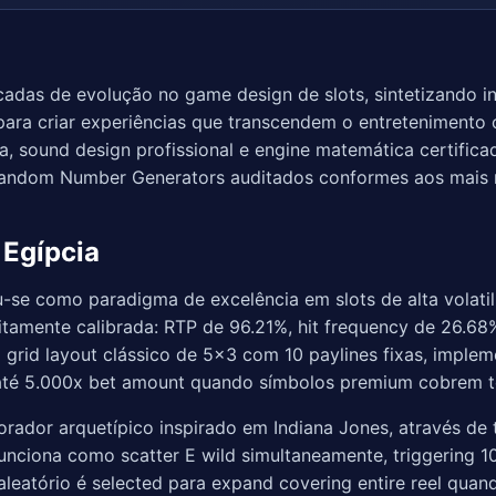
cadas de evolução no game design de slots, sintetizando i
para criar experiências que transcendem o entretenimento 
a, sound design profissional e engine matemática certifica
Random Number Generators auditados conformes aos mais r
 Egípcia
u-se como paradigma de excelência em slots de alta volat
tamente calibrada: RTP de 96.21%, hit frequency de 26.68%,
ga grid layout clássico de 5×3 com 10 paylines fixas, imp
 até 5.000x bet amount quando símbolos premium cobrem t
plorador arquetípico inspirado em Indiana Jones, através d
funciona como scatter E wild simultaneamente, triggering
aleatório é selected para expand covering entire reel qua